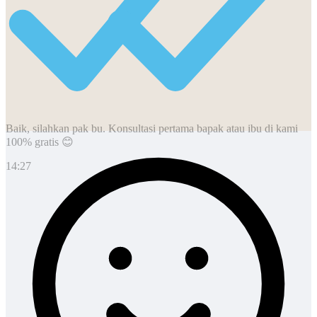
Baik, silahkan pak bu. Konsultasi pertama bapak atau ibu di kami
100% gratis 😊
14:27
Baik, terima kasih, sampai nanti.
Ok, saya setuju. Silahkan proses.
14:29
15:53